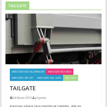
TAILGATE
KAROSERI BOX ALUMINIUM
KAROSERI BOX BESI
KAROSERI SKY LIFT
KAROSERI TAIL GATE
TAIL GATE
TAILGATE
24 Maret 2015
priyanto
Karoseri julang raya membuat tailgate, alat ini