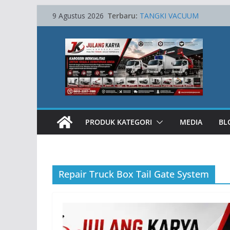
Skip
Terbaru:
TANGKI VACUUM
9 Agustus 2026
to
SKYLIFT AWP 15 METER
Towing Hydraulic
content
Karoseri Lube Service Truck
TRUCK CRANE
PRODUK KATEGORI
MEDIA
BL
Repair Truck Box Tail Gate System