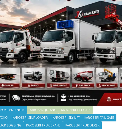
 BOX PENDINGIN
KAROSERI JULANG
KAROSERI LIFT GATE
 TOKO
KAROSERI SELF LOADER
KAROSERI SKY LIFT
KAROSERI TAIL GATE
RUCK LOGGING
KAROSERI TRUK CRANE
KAROSERI TRUK DEREK