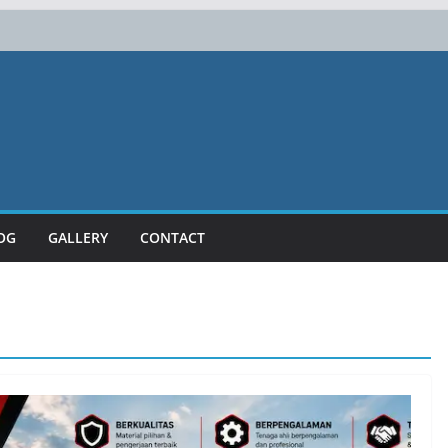
 Berkualitas | Julang Karya
OG
GALLERY
CONTACT