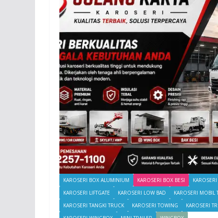
KAROSERI BOX ALUMINIUM
KAROSERI BOX BESI
KAROSERI
KAROSERI LIFTGATE
KAROSERI LOW BAD
KAROSERI MOBIL
KAROSERI TANGKI TRUCK
KAROSERI TOWING
KAROSERI T
KAROSERI WINGBOX
MINI TRAILER
WINGBOX