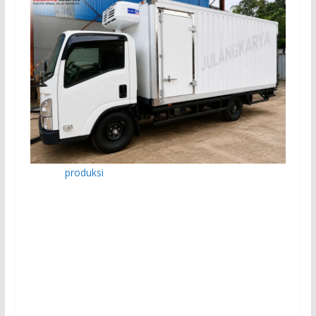
Proses
produksi
melakukan pertimbangan yang matang
untuk mencapai kualitas dari sisi perfoma, durabilitas,
fitur dan estetika. Pelajari lebih lanjut bagaimana
produk ini dapat menyesuaikan dengan kegiatan bisnis
anda dengan menghubungi kontak yang kami sediakan.
Colt Diesel sampai saat ini masih merajai 3/4 pasar truk
Indonesia. Hal ini karena Truk Mitsubishi Colt Diesel
atau Truk Canter terkenal dengan ketangguhannya.