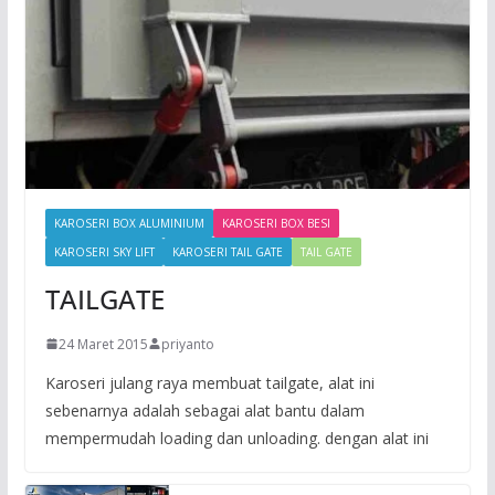
KAROSERI BOX ALUMINIUM
KAROSERI BOX BESI
KAROSERI SKY LIFT
KAROSERI TAIL GATE
TAIL GATE
TAILGATE
24 Maret 2015
priyanto
Karoseri julang raya membuat tailgate, alat ini
sebenarnya adalah sebagai alat bantu dalam
mempermudah loading dan unloading. dengan alat ini