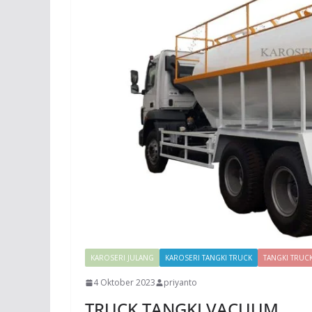
KAROSERI JULANG
KAROSERI TANGKI TRUCK
TANGKI TRUC
4 Oktober 2023
priyanto
TRUCK TANGKI VACUUM