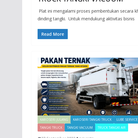
Plat ini mengalami proses pembentukan secara 
dinding tangki. Untuk mendukung aktivitas bisnis
Read More
KAROSERI JULANG
KAROSERI TANGKI TRUCK
LUBE SERVICE
TANGKI TRUCK
TANGKI VACUUM
TRUCK TANGKI AIR