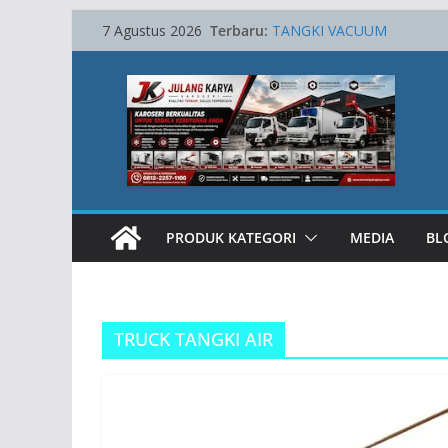
Skip
Terbaru:
TANGKI VACUUM
7 Agustus 2026
to
SKYLIFT AWP 15 METER
Towing Hydraulic
content
Karoseri Lube Service Truck
TRUCK CRANE
PRODUK KATEGORI
MEDIA
BL
TRUCK TANGKI AIR