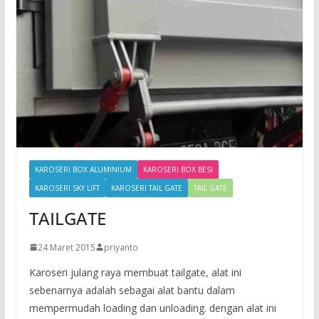
KAROSERI BOX ALUMINIUM
KAROSERI BOX BESI
KAROSERI SKY LIFT
KAROSERI TAIL GATE
TAIL GATE
TAILGATE
24 Maret 2015
priyanto
Karoseri julang raya membuat tailgate, alat ini
sebenarnya adalah sebagai alat bantu dalam
mempermudah loading dan unloading. dengan alat ini