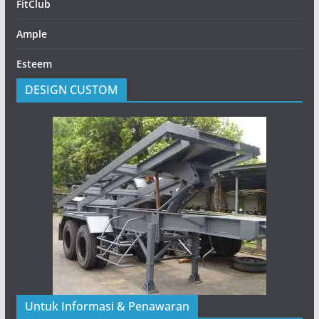
FitClub
Ample
Esteem
DESIGN CUSTOM
Untuk Informasi & Penawaran