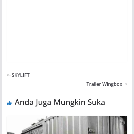
wingbox dan melalui perancangan untuk mencegah
kebocoran.
Karoseri Julang Raya secara berkala terus
mengembangkan fitur maupun metode dalam
membangun
wingbox hydraulic & manual
. tidak lain
tujuannya untuk mencapai kualitas produk yang baik
dan efisien. Maka, selanjutnya, pertama.
SKYLIFT
Trailer Wingbox
Anda Juga Mungkin Suka