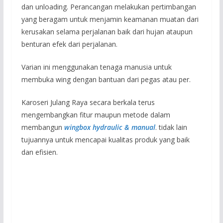
dan unloading. Perancangan melakukan pertimbangan
yang beragam untuk menjamin keamanan muatan dari
kerusakan selama perjalanan baik dari hujan ataupun
benturan efek dari perjalanan.
Varian ini menggunakan tenaga manusia untuk
membuka wing dengan bantuan dari pegas atau per.
Karoseri Julang Raya secara berkala terus
mengembangkan fitur maupun metode dalam
membangun
wingbox hydraulic & manual
. tidak lain
tujuannya untuk mencapai kualitas produk yang baik
dan efisien.
Perbedaan dari varian wingbox ini adalah mekanisme
wing yang hanya terdapat pada bagian atap. Atap
berfungsi seperti pintu dan terbuka ke arah atas. Celah
antar daun pintu terdapat pada bagian tengah atap