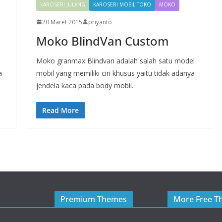
KAROSERI JULANG
KAROSERI MOBIL TOKO
MOKO
20 Maret 2015
priyanto
Moko BlindVan Custom
Moko granmax Blindvan adalah salah satu model
a
mobil yang memiliki ciri khusus yaitu tidak adanya
jendela kaca pada body mobil.
Read More
Premium Themes
More Free T