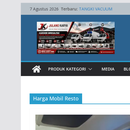
Skip
Terbaru:
TANGKI VACUUM
7 Agustus 2026
to
SKYLIFT AWP 15 METER
Towing Hydraulic
content
Karoseri Lube Service Truck
TRUCK CRANE
PRODUK KATEGORI
MEDIA
BL
Harga Mobil Resto