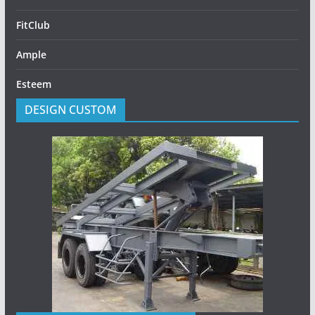
FitClub
Ample
Esteem
DESIGN CUSTOM