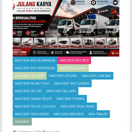
KAROSERI BOX ALUMINIUM
KAROSERI BOX BESI
KAROSERI BOX PENDINGIN
KAROSERI JULANG
KAROSERI LIFT GATE
KAROSERI LIFTGATE
KAROSERI LOW BAD
KAROSERI MOBIL TOKO
KAROSERI SELF LOADER
KAROSERI SKY LIFT
KAROSERI TAIL GATE
KAROSERI TANGKI TRUCK
KAROSERI TOWING
KAROSERI TRUCK LOGGING
KAROSERI TRUK CRANE
KAROSERI TRUK DEREK
KAROSERI WINGBOX
MINI TRAILER
WINGBOX