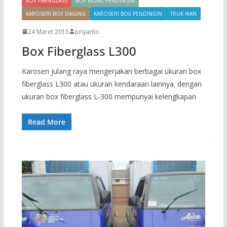
BOX FIBERGLASS
BOX MOBIL PENDINGIN
KAROSERI BOX DAGING
KAROSERI BOX PENDINGIN
TRUK IKAN
24 Maret 2015
priyanto
Box Fiberglass L300
Karoseri julang raya mengerjakan berbagai ukuran box
fiberglass L300 atau ukuran kendaraan lainnya. dengan
ukuran box fiberglass L-300 mempunyai kelengkapan
Read More