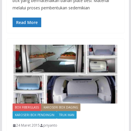
box yang bermaterialkan bahan plate besi. Material
melalui proses pembentukan sedemikian
Read More
BOX FIBERGLASS
KAROSERI BOX DAGING
KAROSERI BOX PENDINGIN
TRUK IKAN
24 Maret 2015
priyanto